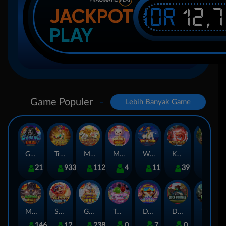
IDR
12,
JACKPOT
PLAY
Game Populer
Lebih Banyak Game
Goyang Gaib
Treasures of Aztec
Mahjong Legend
Mochi Mania 1000
Way of Ninja
Koi Gate
Legacy of Kong Maxways
21
933
112
4
11
39
49
Mahjong Wins 3 – Black Scatter
SUPER ELEMENTS 2
Gates of Olympus 1000
Tomorrow land
DJ BOOM BOOM
Duck Hunters
The Crypt
1462
12
2383
0
7
0
0