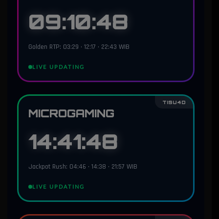
09:10:46
Golden RTP: 03:29 • 12:17 • 22:43 WIB
LIVE UPDATING
TISU4D
MICROGAMING
14:41:46
Jackpot Rush: 04:46 • 14:38 • 21:57 WIB
LIVE UPDATING