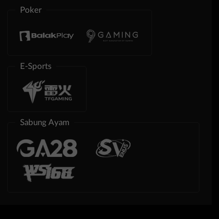
Poker
E-Sports
Sabung Ayam