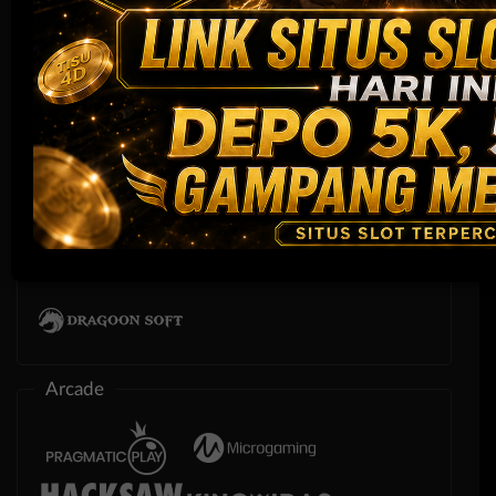
Crash Game
Arcade