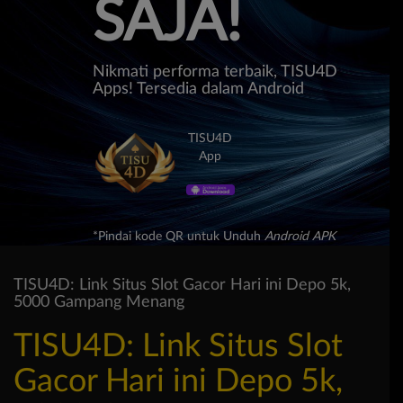
SAJA!
Nikmati performa terbaik, TISU4D
Apps! Tersedia dalam Android
TISU4D
App
*Pindai kode QR untuk Unduh
Android APK
TISU4D: Link Situs Slot Gacor Hari ini Depo 5k,
5000 Gampang Menang
TISU4D: Link Situs Slot
Gacor Hari ini Depo 5k,