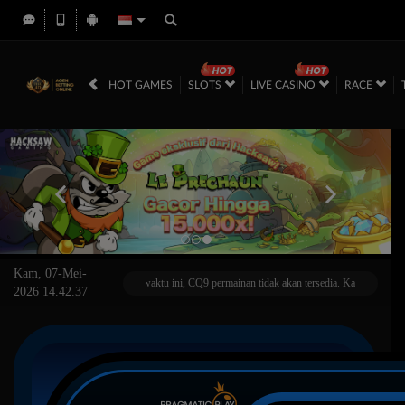
HOT GAMES
SLOTS
LIVE CASINO
RACE
Kam, 07-Mei-
.00 sampai 22.00.00. Selama waktu ini, CQ9 permainan tidak akan tersedia. Kami memohon m
2026 14.42.37