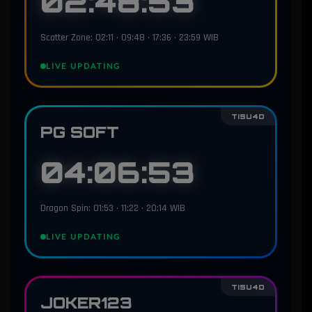
02:48:52
Scatter Zone: 02:11 • 09:48 • 17:36 • 23:59 WIB
LIVE UPDATING
TISU4D
PG SOFT
04:06:52
Dragon Spin: 01:53 • 11:22 • 20:14 WIB
LIVE UPDATING
TISU4D
JOKER123