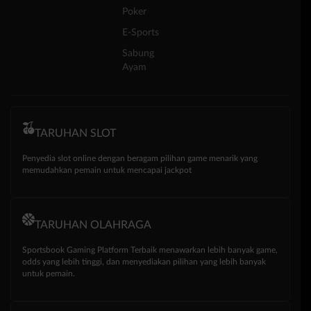
Poker
E-Sports
Sabung
Ayam
TARUHAN SLOT
Penyedia slot online dengan beragam pilihan game menarik yang
memudahkan pemain untuk mencapai jackpot
TARUHAN OLAHRAGA
Sportsbook Gaming Platform Terbaik menawarkan lebih banyak game,
odds yang lebih tinggi, dan menyediakan pilihan yang lebih banyak
untuk pemain.