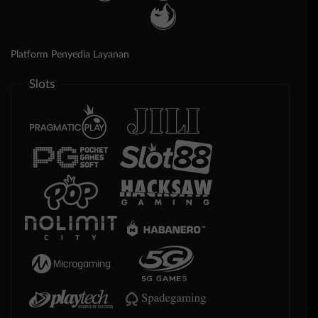
Platform Penyedia Layanan
Slots