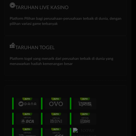
TARUHAN LIVE KASINO
Platform Pilihan bagi perusahaan-perusahaan terbaik di dunia, dengan
pilihan variasi game terbanyak
TARUHAN TOGEL
Platform togel yang menarik dari perusahan terbaik di dunia yang
menawarkan hadiah kemenangan besar