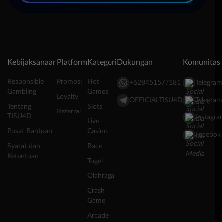
Kebijaksanaan
Platform
Kategori
Dukungan
Komunitas
Responsible
Promosi
Hot
+628451577181
Telegram
Gambling
Games
Loyalty
OFFICIALTISU4D
Telegram
Tentang
Slots
Referral
TISU4D
Instagr
Live
Pusat Bantuan
Casino
Facebok
Syarat dan
Race
Ketentuan
Togel
Olahraga
Crash
Game
Arcade