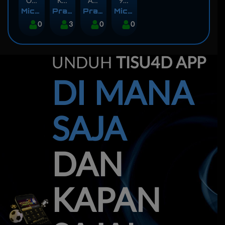
Orphan Organ
King Of Spears
Anaconda Gold
9 Masks of Fire™ HyperSpins™
MicroGaming
Pragmatic Play
Pragmatic Play
MicroGaming
0
3
0
0
UNDUH
TISU4D APP
DI MANA
SAJA
DAN
KAPAN