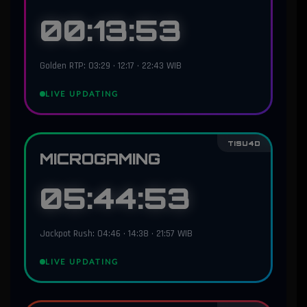
00:13:52
Golden RTP: 03:29 • 12:17 • 22:43 WIB
LIVE UPDATING
TISU4D
MICROGAMING
05:44:52
Jackpot Rush: 04:46 • 14:38 • 21:57 WIB
LIVE UPDATING